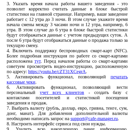
3. Указать время начала работы вашего заведения - это
позволит корректно считать данные в блоке быстрой
статистики на главной странице. Например, ваше заведение
работает с 12 утра до 3 ночи. В этом случае укажите время
начала смены между 3 часами ночи и 12 утра, например, 6
утра. В этом случае до 6 утра в блоке быстрой статистики
будут отображаться данные с учетом предыдущих суток. А
после 6 утра будут отображаться данные о продажа только за
текущую смену.
4. Включить поддержку беспроводных смарт-карт (NFC).
Более подробная инструкция по работе со смарт-картами
расположена
тут
. Перед началом работы со смарт-картами
советуем просмотреть видео-инструкцию, расположенную
по адресу:
https://youtu.be/cZT31XCegrA
.
5. Активировать функционал, позволяющий
печатать
кассовые чеки
.
6. Активировать функционал, позволяющий вести
персональный
учет всех клиентов
- создать базу с
контактами посетителей и статистикой посещения
заведения и продаж.
7. Выбрать валюту (рубль, доллар, евро, гривна, тенге, сум,
донг, манат). Для добавления дополнительной валюты
необходимо написать запрос на
support@cafe-manager.ru
.
8. Настроить интерфейс сервиса под свои нужды.
9. Удалить всю накопленную ранее информацию.