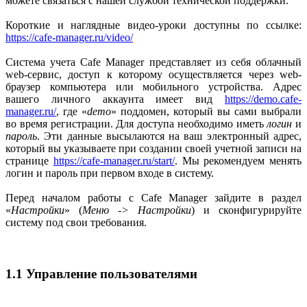
можете связаться с нашей службой технической поддержки.
Короткие и наглядные видео-уроки доступны по ссылке:
https://cafe-manager.ru/video/
Система учета Cafe Manager представляет из себя облачный
web-сервис, доступ к которому осуществляется через web-
браузер компьютера или мобильного устройства. Адрес
вашего личного аккаунта имеет вид
https://demo.cafe-
manager.ru/
, где «
demo
» поддомен, который вы сами выбрали
во время регистрации. Для доступа необходимо иметь
логин
и
пароль
. Эти данные высылаются на ваш электронный адрес,
который вы указываете при создании своей учетной записи на
странице
https://cafe-manager.ru/start/
. Мы рекомендуем менять
логин и пароль при первом входе в систему.
Перед началом работы с Cafe Manager зайдите в раздел
«
Настройки
» (
Меню -> Настройки
) и сконфигурируйте
систему под свои требования.
1.1 Управление пользователями