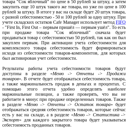
товара "Сок яблочный" по цене в 50 рублей за штуку, а затем
закупить еще 10 штук такого же товара, но уже по цене в 100
рублей за штуку. В итоге у вас на складе будет 20 штук товара,
с разной себестоимостью - 50 и 100 рублей за одну штуку. При
учете складских остатков Cafe Manager использует метод
FIFO
- "First In, First Out – первым пришёл — первым ушёл". То есть
при продаже товара "Сок яблочный" сначала будет
продаваться товар с себестоимостью 50 рублей, так как он был
закуплен первым. При активации учета себестоимости для
комплексного товара себестоимость будет формироваться
исходя из себестоимости товаров-компонентов, для которых
был активирован учет себестоимости.
Результаты работы учета себестоимости товаров будут
доступны в разделе «
Меню -> Отчеты -> Продажи
товаров
». В отчете будет отображаться себестоимость товара,
а также маржинальность продаж в деньгах и процентах. С
помощью этого отчета удобно определять наиболее
маржинальные позиции, а также проверять, что вы не
работаете в минус при продаже определенных товаров. Также
в разделе «
Меню -> Отчеты -> Остаток товара
» будет
отображаться средняя себестоимость товаров, которые сейчас
есть у вас на складе, а в разделе «
Меню -> Статистика ->
Экспорт
» для каждого закрытого товара будет указываться
себестоимость проданных товаров.