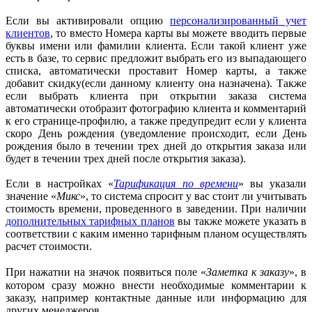
Если вы активировали опцию
персонализированный учет
клиентов
, то вместо Номера карты вы можете вводить первые
буквы имени или фамилии клиента. Если такой клиент уже
есть в базе, то сервис предложит выбрать его из выпадающего
списка, автоматически проставит Номер карты, а также
добавит скидку(если данному клиенту она назначена). Также
если выбрать клиента при открытии заказа система
автоматически отобразит фотографию клиента и комментарий
к его странице-профилю, а также предупредит если у клиента
скоро День рождения (уведомление происходит, если День
рождения было в течении трех дней до открытия заказа или
будет в течении трех дней после открытия заказа).
Если в настройках «
Тарификация по времени
» вы указали
значение «
Микс
», то система спросит у вас стоит ли учитывать
стоимость времени, проведенного в заведении. При наличии
дополнительных тарифных планов
вы также можете указать в
соответствии с каким именно тарифным планом осуществлять
расчет стоимости.
При нажатии на значок
появиться поле «
Заметка к заказу
», в
котором сразу можно внести необходимые комментарии к
заказу, например контактные данные или информацию для
других менеджеров.